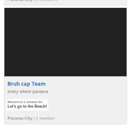
Bruh cap Team
every where panama
Let's go to the Beach!
Panama City
|
1
member