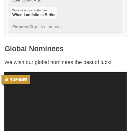
When Landslides Strike
Panama City
|
5
member
s
Global Nominees
We wish our global nominees the best of luck!
NOMINEE