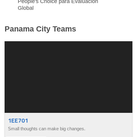
People's Choice para Evaluación
Global
Panama City
Teams
1EE701
Small thoughts can make big changes.