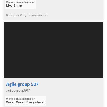
Live Smart
Panama City
|
6
member
s
Agile group 507
agilesgroup507
Water, Water, Everywhere!