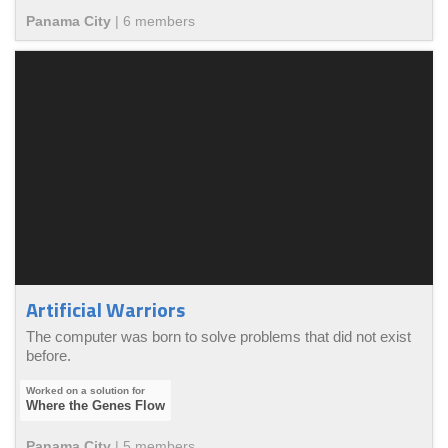
Panama City
|
6
member
s
Artificial Warriors
The computer was born to solve problems that did not exist
before.
Where the Genes Flow
Panama City
|
5
member
s