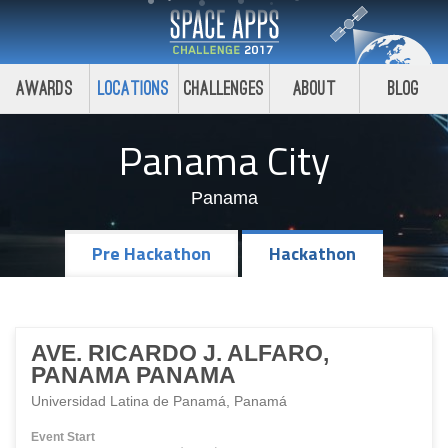
Awards
Locations
Challenges
About
Blog
Panama City
Panama
Pre Hackathon
Hackathon
AVE. RICARDO J. ALFARO,
PANAMA PANAMA
Universidad Latina de Panamá, Panamá
Event Start