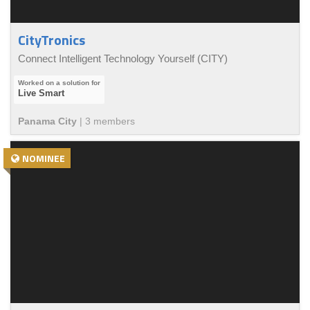
CityTronics
Connect Intelligent Technology Yourself (CITY)
Live Smart
Panama City
|
3
member
s
NOMINEE