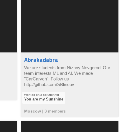
Abrakadabra
We are students from Nizhny Novgorod. Our
team interests ML and AI. We made
"CarCarych". Follow us
http://github.com/SBlincov
You are my Sunshine
Moscow
|
3
member
s