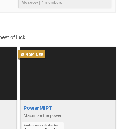
Moscow
|
4
member
s
est of luck!
NOMINEE
PowerMIPT
Maximize the power