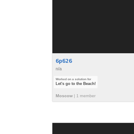
6p626
n/a
Let's go to the Beach!
Moscow
|
1
member