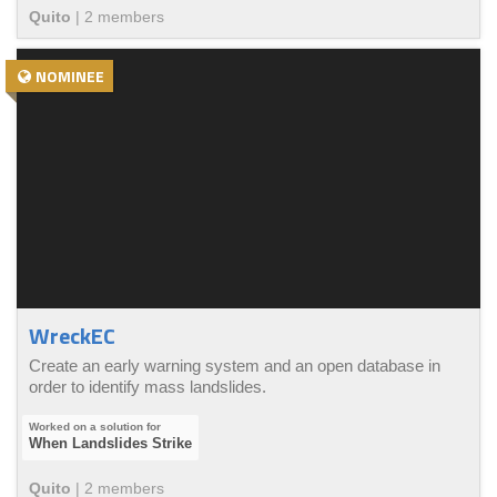
Quito
|
2
member
s
NOMINEE
WreckEC
Create an early warning system and an open database in
order to identify mass landslides.
When Landslides Strike
Quito
|
2
member
s