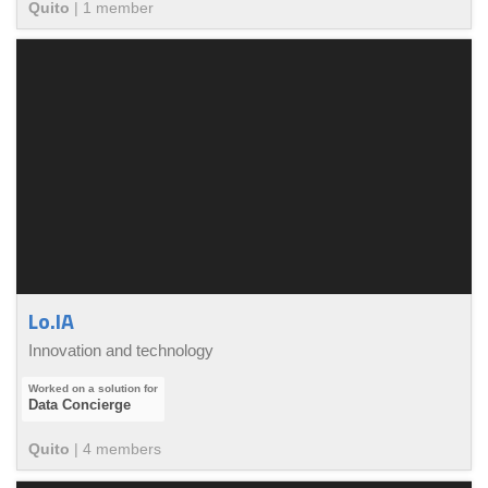
Quito
|
1
member
Lo.IA
Innovation and technology
Data Concierge
Quito
|
4
member
s