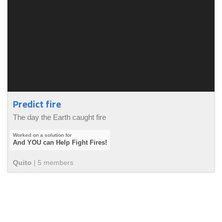
Predict fire
The day the Earth caught fire
And YOU can Help Fight Fires!
Quito
|
5
member
s