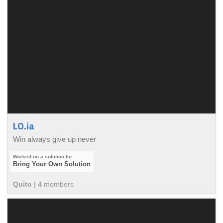
LO.ia
Win always give up never
Bring Your Own Solution
Quito
|
4
member
s