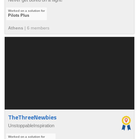
Pilots Plus
Athens
|
6
member
s
TheThreeNewbies
UnstoppableInspiration