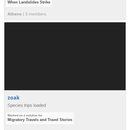
When Landslides Strike
Athens
|
3
member
s
zoak
Species trips loaded
Migratory Travels and Travel Stories