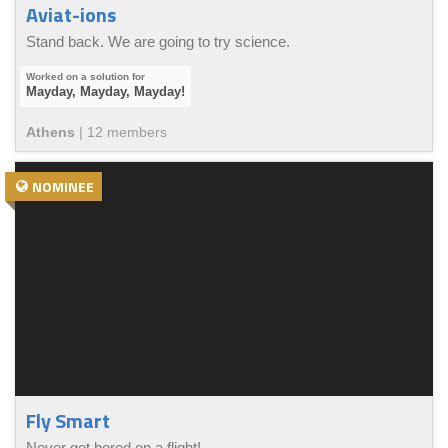
Aviat-ions
Stand back. We are going to try science.
Mayday, Mayday, Mayday!
Athens
|
12
member
s
NOMINEE
Fly Smart
Never get bored on a flight!