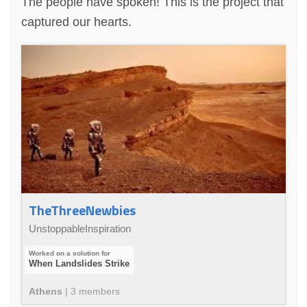
The people have spoken! This is the project that
captured our hearts.
TheThreeNewbies
UnstoppableInspiration
When Landslides Strike
Athens
|
3
member
s